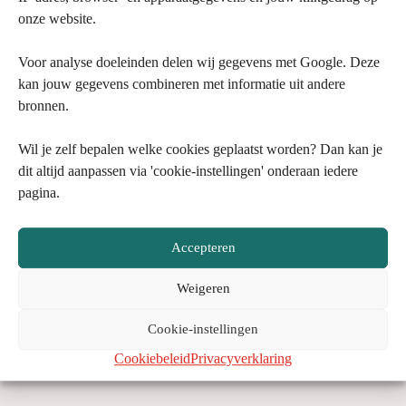
onze website.
Running Solutions is een test- en analysecentrum dat hardlopers
Voor analyse doeleinden delen wij gegevens met Google. Deze
helpt.
kan jouw gegevens combineren met informatie uit andere
bronnen.
Voor Track Team Utrecht nemen wij inspanningstesten af.
Zo krijgen de atleten inzicht in hoe hun lichaam werkt.
Wil je zelf bepalen welke cookies geplaatst worden? Dan kan je
Samen met de coach kunnen atleten hun trainingen afstemmen
dit altijd aanpassen via 'cookie-instellingen' onderaan iedere
op deze inzichten. Dat zorgt voor een maximaal resultaat.
pagina.
Accepteren
Weigeren
runningsolutions.nl
@RunningSolutions
RunSolution
Cookie-instellingen
Cookiebeleid
Privacyverklaring