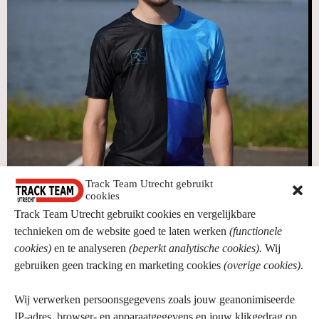
Track Team Utrecht gebruikt
cookies
Jorin Kamps
Track Team Utrecht gebruikt cookies en vergelijkbare
Loop- & inspanningsanalyse
technieken om de website goed te laten werken
(functionele
cookies)
en te analyseren
(beperkt analytische cookies).
Wij
gebruiken geen tracking en marketing cookies
(overige cookies)
.
Wij verwerken persoonsgegevens zoals jouw geanonimiseerde
IP-adres, browser- en apparaatgegevens en jouw klikgedrag op