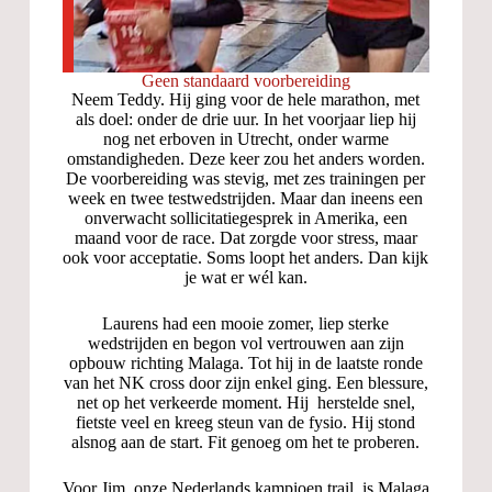
Geen standaard voorbereiding
Neem Teddy. Hij ging voor de hele marathon, met
als doel: onder de drie uur. In het voorjaar liep hij
nog net erboven in Utrecht, onder warme
omstandigheden. Deze keer zou het anders worden.
De voorbereiding was stevig, met zes trainingen per
week en twee testwedstrijden. Maar dan ineens een
onverwacht sollicitatiegesprek in Amerika, een
maand voor de race. Dat zorgde voor stress, maar
ook voor acceptatie. Soms loopt het anders. Dan kijk
je wat er wél kan.
Laurens had een mooie zomer, liep sterke
wedstrijden en begon vol vertrouwen aan zijn
opbouw richting Malaga. Tot hij in de laatste ronde
van het NK cross door zijn enkel ging. Een blessure,
net op het verkeerde moment. Hij herstelde snel,
fietste veel en kreeg steun van de fysio. Hij stond
alsnog aan de start. Fit genoeg om het te proberen.
Voor Jim, onze Nederlands kampioen trail, is Malaga