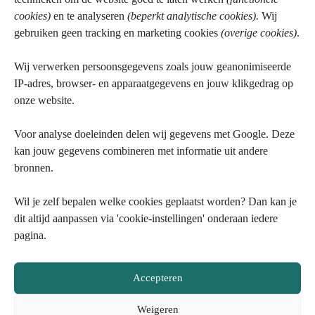
marathon van Amsterdam en werd kort daarna vader.
cookies)
en te analyseren
(beperkt analytische cookies).
Wij
In dezelfde periode is hij verhuisd naast een drukke
baan. Je snapt dat het originele plan moest wijken.
gebruiken geen tracking en marketing cookies
(overige cookies)
.
Het werd één keer per week trainen, zonder
prestatiedoel. Maar hij wilde wel samen naar
Wij verwerken persoonsgegevens zoals jouw geanonimiseerde
Malaga. De week voor vertrek kreeg hij nog een
bacterie in zijn teen, maar ook dat loste zich op.
IP-adres, browser- en apparaatgegevens en jouw klikgedrag op
onze website.
Soms is het al een prestatie om gewoon aan de start
te staan.
Voor analyse doeleinden delen wij gegevens met Google. Deze
kan jouw gegevens combineren met informatie uit andere
Als trainer zag ik het gebeuren: iedereen zijn eigen
route, maar toch samen onderweg. We pasten aan,
bronnen.
overlegden, luisterden, schrapten of schoven. Want
schema’s zijn belangrijk, maar niet heilig. Het echte
Wil je zelf bepalen welke cookies geplaatst worden? Dan kan je
werk zit in het contact. In het meebewegen. In het
vertrouwen dat we er komen, ieder op zijn manier.
dit altijd aanpassen via 'cookie-instellingen' onderaan iedere
pagina.
Accepteren
Weigeren